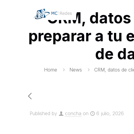
CRM, datos 
preparar a tu 
de da
Home
News
CRM, datos de cli
Published by
concha
on
6 julio, 2026