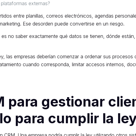
 plataformas externas?
idos entre planillas, correos electrónicos, agendas personale
arketing. Ese desorden puede convertirse en un riesgo.
a es no saber exactamente qué datos se tienen, dónde están, 
 ley, las empresas deberían comenzar a ordenar sus procesos 
atamiento cuando corresponda, limitar accesos internos, docu
 para gestionar clie
o para cumplir la le
n CRM. Una empresa podría cumplir la ley utilizando otros s